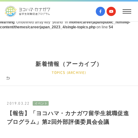
Warning
: Undefined array key "query" in
/home/careerjapan/public_html/wp-
content/themes/careerjapan_2023_4/single-topics.php
on line
53
Warning
: Undefined array key "yearId" in
/home/careerjapan/public_html/wp-
content/themes/careerjapan_2023_4/single-topics.php
on line
54
新着情報（アーカイブ）
TOPICS (ARCHIVE)
2019.03.22
【報告】「ヨコハマ・カナガワ留学生就職促進
プログラム」第2回外部評価委員会会議