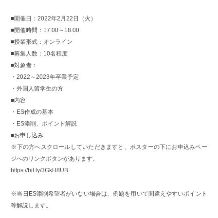
■開催日：2022年2月22日（火）
■開催時間：17:00～18:00
■授業形式：オンライン
■募集人数：10名程度
■対象者：
・2022～2023年卒業予定
・外国人留学生の方
■内容
・ES作成の基本
・ES添削、ポイント解説
■お申し込み
※下の方へスクロールしていただきますと、ポスターの下にお申込みペー
ジへのリンクボタンがあります。
https://bit.ly/3GkH8UB
※当日ES添削希望者がいない場合は、例題を用いて間違えやすいポイント
等解説します。