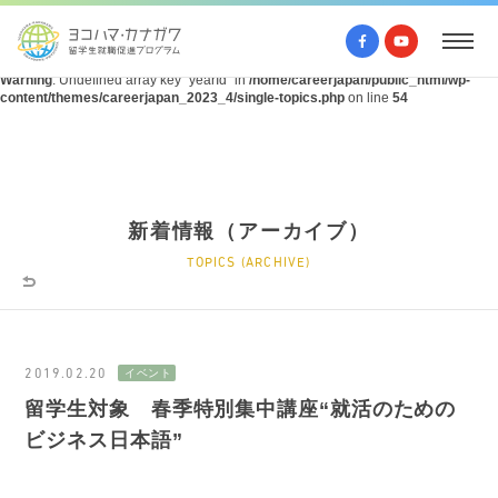
Warning
: Undefined array key "query" in
/home/careerjapan/public_html/wp-
content/themes/careerjapan_2023_4/single-topics.php
on line
53
Warning
: Undefined array key "yearId" in
/home/careerjapan/public_html/wp-
content/themes/careerjapan_2023_4/single-topics.php
on line
54
新着情報（アーカイブ）
TOPICS (ARCHIVE)
2019.02.20
留学生対象 春季特別集中講座“就活のための
ビジネス日本語”