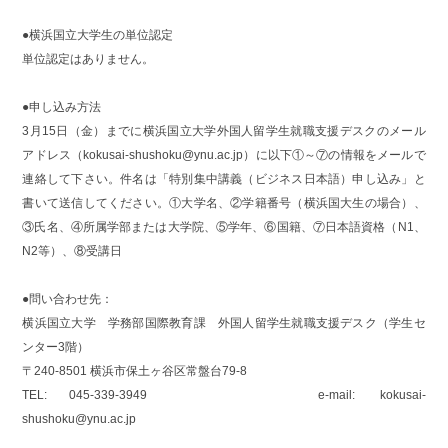
●横浜国立大学生の単位認定
単位認定はありません。
●申し込み方法
3月15日（金）までに横浜国立大学外国人留学生就職支援デスクのメール
アドレス（kokusai-shushoku@ynu.ac.jp）に以下①～⑦の情報をメールで
連絡して下さい。件名は「特別集中講義（ビジネス日本語）申し込み」と
書いて送信してください。①大学名、②学籍番号（横浜国大生の場合）、
③氏名、④所属学部または大学院、⑤学年、⑥国籍、⑦日本語資格（N1、
N2等）、⑧受講日
●問い合わせ先：
横浜国立大学 学務部国際教育課 外国人留学生就職支援デスク（学生セ
ンター3階）
〒240-8501 横浜市保土ヶ谷区常盤台79-8
TEL: 045-339-3949 e-mail: kokusai-
shushoku@ynu.ac.jp