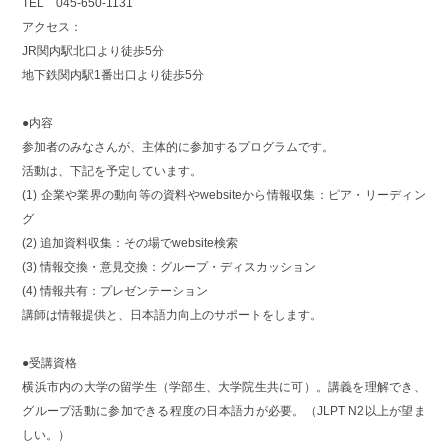
TEL 045-650-1131
アクセス：
JR関内駅北口より徒歩5分
地下鉄関内駅1番出口より徒歩5分
●内容
参加者のみなさんが、主体的に参加するプログラムです。
活動は、下記を予定しています。
(1) 企業や業界の動向等の資料やwebsiteから情報収集：ピア・リーディン
グ
(2) 追加資料収集：その場でwebsite検索
(3) 情報交換・意見交換：グループ・ディスカッション
(4) 情報共有：プレゼンテーション
講師は情報提供と、日本語力向上のサポートをします。
●受講資格
横浜市内の大学の留学生（学部生、大学院生共に可）。講義を理解でき、
グループ活動に参加できる程度の日本語力が必要。（JLPT N2以上が望ま
しい。）