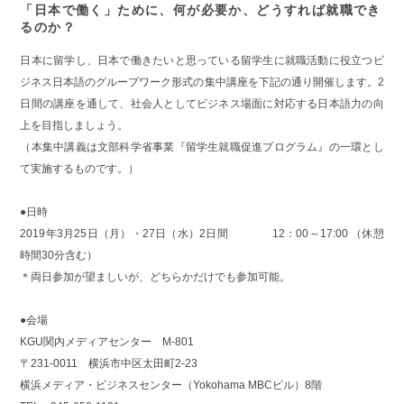
「日本で働く」ために、何が必要か、どうすれば就職でき
るのか？
日本に留学し、日本で働きたいと思っている留学生に就職活動に役立つビ
ジネス日本語のグループワーク形式の集中講座を下記の通り開催します。2
日間の講座を通して、社会人としてビジネス場面に対応する日本語力の向
上を目指しましょう。
（本集中講義は文部科学省事業『留学生就職促進プログラム』の一環とし
て実施するものです。）
●日時
2019年3月25日（月）・27日（水）2日間 12：00～17:00 （休憩
時間30分含む）
＊両日参加が望ましいが、どちらかだけでも参加可能。
●会場
KGU関内メディアセンター M-801
〒231-0011 横浜市中区太田町2-23
横浜メディア・ビジネスセンター（Yokohama MBCビル）8階