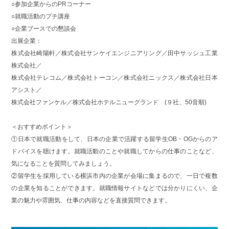
○参加企業からのPRコーナー
○就職活動のプチ講座
○企業ブースでの懇談会
出展企業：
株式会社崎陽軒／株式会社サンケイエンジニアリング／田中サッシュ工業
株式会社／
株式会社テレコム／株式会社トーコン／株式会社ニックス／株式会社日本
アシスト／
株式会社ファンケル／株式会社ホテルニューグランド (９社、50音順)
＜おすすめポイント＞
①日本で就職活動をして、日本の企業で活躍する留学生OB・OGからのア
ドバイスを聴けます。就職活動のことや就職してからの仕事のことなど、
気になることを質問してみましょう。
②留学生を採用している横浜市内の企業が会場に集まるので、一日で複数
の企業を知ることができます。就職情報サイトなどでは分かりにくい、企
業の魅力や雰囲気、仕事の内容などを直接質問できます。