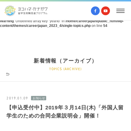
Warning
: Undefined array key "query" in
/home/careerjapan/public_html/wp-
content/themes/careerjapan_2023_4/single-topics.php
on line
53
Warning
: Undefined array key "yearId" in
/home/careerjapan/public_html/wp-
content/themes/careerjapan_2023_4/single-topics.php
on line
54
新着情報（アーカイブ）
TOPICS (ARCHIVE)
2019.01.09
【申込受付中】2019年３月14日(木)「外国人留
学生のための合同企業説明会」開催！