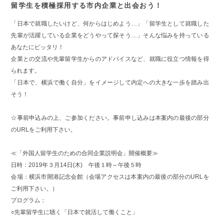
留学生を積極採用する市内企業と出会おう！
「日本で就職したいけど、何からはじめよう…」「留学生として就職した
先輩が活躍している企業をどうやって探そう…」そんな悩みを持っている
あなたにピッタリ！
企業との交流や先輩留学生からのアドバイスなど、就職に役立つ情報を得
られます。
「日本で、横浜で働く自分」をイメージして内定への大きな一歩を踏み出
そう！
☆事前申込みの上、ご参加ください。事前申し込みは本案内の最後の部分
のURLをご利用下さい。
≪「外国人留学生のための合同企業説明会」開催概要≫
日時：2019年３月14日(木) 午後１時～午後５時
会場：横浜市開港記念会館（会場アクセスは本案内の最後の部分のURLを
ご利用下さい。）
プログラム：
○先輩留学生に聴く「日本で就活して働くこと」