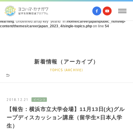
Warning
: Undefined array key "query" in
/home/careerjapan/public_html/wp-
content/themes/careerjapan_2023_4/single-topics.php
on line
53
Warning
: Undefined array key "yearId" in
/home/careerjapan/public_html/wp-
content/themes/careerjapan_2023_4/single-topics.php
on line
54
新着情報（アーカイブ）
TOPICS (ARCHIVE)
2018.12.21
【報告：横浜市立大学会場】11月13日(火)グル
ープディスカッション講座（留学生×日本人学
生）