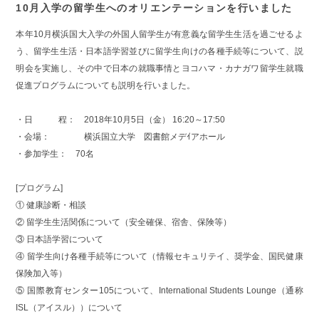
10月入学の留学生へのオリエンテーションを行いました
本年10月横浜国大入学の外国人留学生が有意義な留学生生活を過ごせるよ
う、留学生生活・日本語学習並びに留学生向けの各種手続等について、説
明会を実施し、その中で日本の就職事情とヨコハマ・カナガワ留学生就職
促進プログラムについても説明を行いました。
・日 程： 2018年10月5日（金） 16:20～17:50
・会場： 横浜国立大学 図書館メデｲアホール
・参加学生： 70名
[プログラム]
① 健康診断・相談
② 留学生生活関係について（安全確保、宿舎、保険等）
③ 日本語学習について
④ 留学生向け各種手続等について（情報セキュリテイ、奨学金、国民健康
保険加入等）
⑤ 国際教育センター105について、International Students Lounge（通称
ISL（アイスル））について