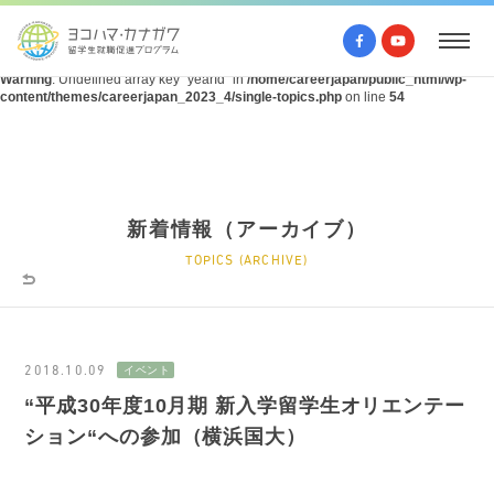
Warning
: Undefined array key "query" in
/home/careerjapan/public_html/wp-
content/themes/careerjapan_2023_4/single-topics.php
on line
53
Warning
: Undefined array key "yearId" in
/home/careerjapan/public_html/wp-
content/themes/careerjapan_2023_4/single-topics.php
on line
54
新着情報（アーカイブ）
TOPICS (ARCHIVE)
2018.10.09
“平成30年度10月期 新入学留学生オリエンテー
ション“への参加（横浜国大）