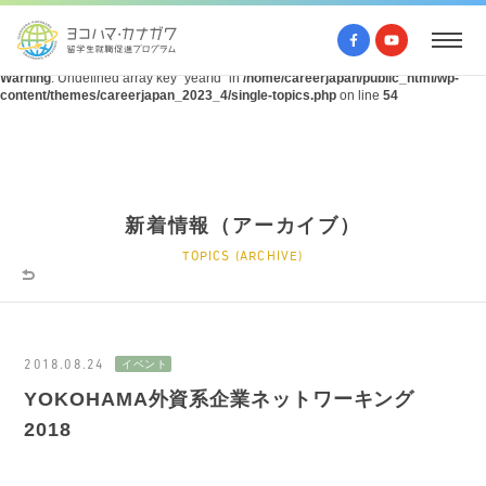
Warning
: Undefined array key "query" in
/home/careerjapan/public_html/wp-
content/themes/careerjapan_2023_4/single-topics.php
on line
53
Warning
: Undefined array key "yearId" in
/home/careerjapan/public_html/wp-
content/themes/careerjapan_2023_4/single-topics.php
on line
54
新着情報（アーカイブ）
TOPICS (ARCHIVE)
2018.08.24
YOKOHAMA外資系企業ネットワーキング
2018