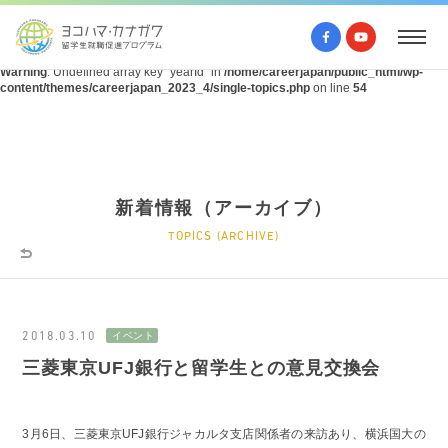
Warning
: Undefined array key "query" in
/home/careerjapan/public_html/wp-
content/themes/careerjapan_2023_4/single-topics.php
on line
53
Warning
: Undefined array key "yearId" in
/home/careerjapan/public_html/wp-
content/themes/careerjapan_2023_4/single-topics.php
on line
54
新着情報（アーカイブ）
TOPICS (ARCHIVE)
2018.03.10
三菱東京UFJ銀行と留学生との意見交換会
3月6日、三菱東京UFJ銀行ジャカルタ支店関係者の来訪あり、横浜国大の