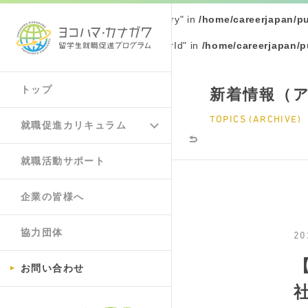
Warning
: Undefined array key "query" in
/home/careerjapan/p
Warning
: Undefined array key "yearId" in
/home/careerjapan/p
トップ
新着情報（
TOPICS (ARCHIVE)
就職促進カリキュラム
就職活動サポート
企業の皆様へ
協力団体
20
お問い合わせ