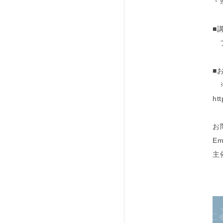
・
■
フ
■
※
ht
お
Em
主