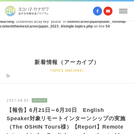
Warning
: Undefined array key "query" in
/home/careerjapan/public_html/wp-
content/themes/careerjapan_2023_4/single-topics.php
on line
53
Warning
: Undefined array key "yearId" in
/home/careerjapan/public_html/wp-
content/themes/careerjapan_2023_4/single-topics.php
on line
54
新着情報（アーカイブ）
TOPICS (ARCHIVE)
2021.08.05
【報告】6月21日～6月30日 English
Speaker対象リモートインターンシップの実施
（The OSHIN Tours様）【Report】Remote