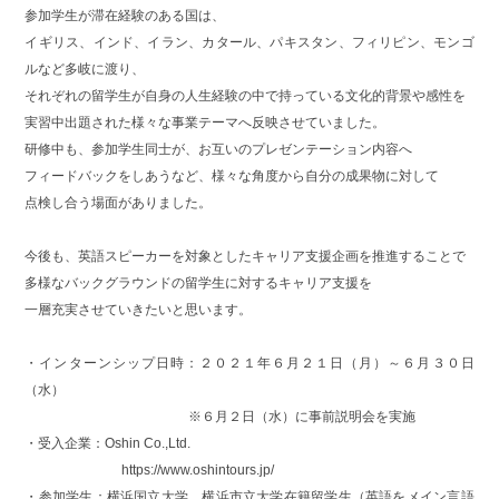
参加学生が滞在経験のある国は、
イギリス、インド、イラン、カタール、パキスタン、フィリピン、モンゴ
ルなど多岐に渡り、
それぞれの留学生が自身の人生経験の中で持っている文化的背景や感性を
実習中出題された様々な事業テーマへ反映させていました。
研修中も、参加学生同士が、お互いのプレゼンテーション内容へ
フィードバックをしあうなど、様々な角度から自分の成果物に対して
点検し合う場面がありました。
今後も、英語スピーカーを対象としたキャリア支援企画を推進することで
多様なバックグラウンドの留学生に対するキャリア支援を
一層充実させていきたいと思います。
・インターンシップ日時：２０２１年６月２１日（月）～６月３０日
（水）
※６月２日（水）に事前説明会を実施
・受入企業：Oshin Co.,Ltd.
https://www.oshintours.jp/
・参加学生：横浜国立大学、横浜市立大学在籍留学生（英語をメイン言語