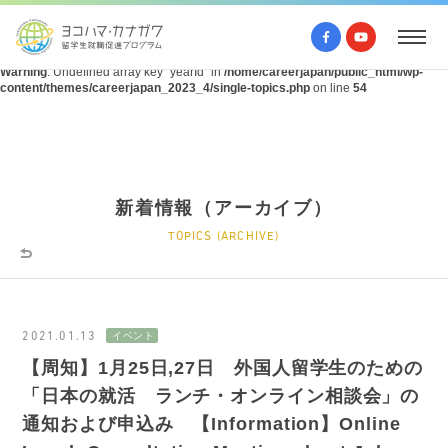
Warning
: Undefined array key "query" in
/home/careerjapan/public_html/wp-
content/themes/careerjapan_2023_4/single-topics.php
on line
53
Warning
: Undefined array key "yearId" in
/home/careerjapan/public_html/wp-
content/themes/careerjapan_2023_4/single-topics.php
on line
54
新着情報（アーカイブ）
TOPICS (ARCHIVE)
2021.01.13
【周知】1月25日,27日 外国人留学生のための
「日本の就活 ランチ・オンライン相談会」の
通知および申込み 【Information】Online