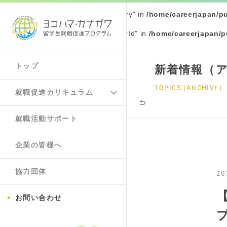
Warning
: Undefined array key "query" in
/home/careerjapan/p
Warning
: Undefined array key "yearId" in
/home/careerjapan/p
トップ
新着情報（
TOPICS (ARCHIVE)
就職促進カリキュラム
就職活動サポート
企業の皆様へ
協力団体
20
お問い合わせ