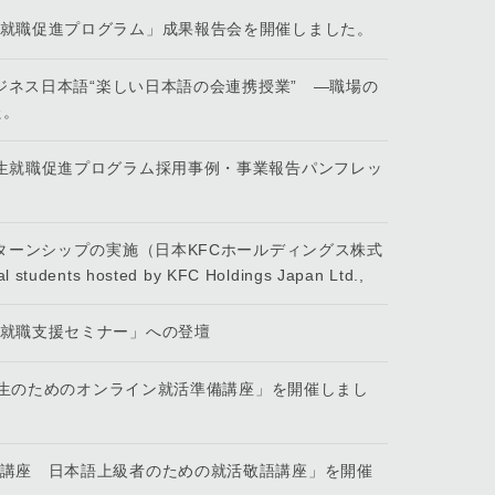
生就職促進プログラム」成果報告会を開催しました。
ビジネス日本語“楽しい日本語の会連携授業” ―職場の
た。
学生就職促進プログラム採用事例・事業報告パンフレッ
ンターンシップの実施（日本KFCホールディングス株式
l students hosted by KFC Holdings Japan Ltd.,
生就職支援セミナー」への登壇
留学生のためのオンライン就活準備講座」を開催しまし
前講座 日本語上級者のための就活敬語講座」を開催