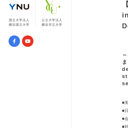
【
i
国立大学法人
公立大学法人
D
横浜国立大学
横浜市立大学
～
ま
d
st
s
■
■
■
■