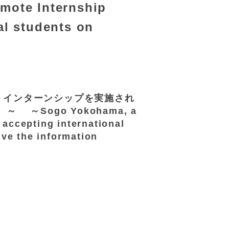
ote Internship
al students on
トインターンシップを実施され
Sogo Yokohama, a
accepting international
ive the information