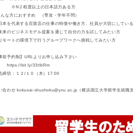
N２程度以上の日本語力ある方
こんな方におすすめ （専攻・学年不問）
日本を代表する百貨店の仕事の特徴や働き方、社員が大切にしてい
未来のビジネスモデル提案を通じて自分の力を試してみたい方
リモートの環境下で行うグループワークへ挑戦してみたい方
事前予約制】URLよりお申し込み下さい
tps://bit.ly/33tIbRm
込締切：１２/１０（木）17:00
い合わせ:kokusai-shushoku@ynu.ac.jp（横浜国立大学留学