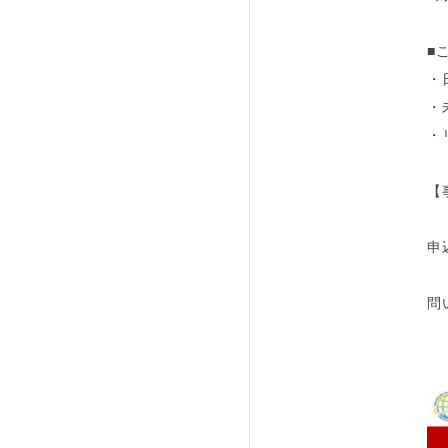
※
■
・
・
・
【
ht
申
問