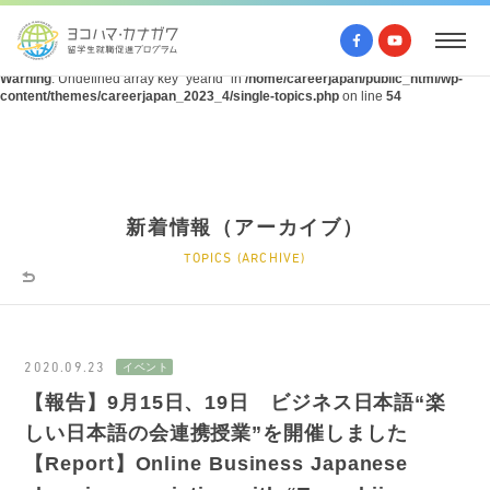
Warning
: Undefined array key "query" in
/home/careerjapan/public_html/wp-
content/themes/careerjapan_2023_4/single-topics.php
on line
53
Warning
: Undefined array key "yearId" in
/home/careerjapan/public_html/wp-
content/themes/careerjapan_2023_4/single-topics.php
on line
54
新着情報（アーカイブ）
TOPICS (ARCHIVE)
2020.09.23
【報告】9月15日、19日 ビジネス日本語“楽
しい日本語の会連携授業”を開催しました
【Report】Online Business Japanese