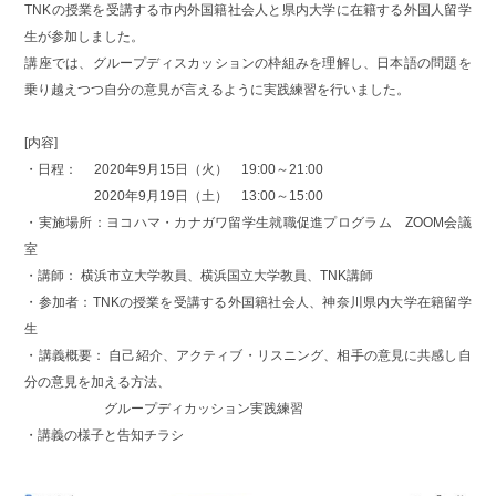
TNKの授業を受講する市内外国籍社会人と県内大学に在籍する外国人留学
生が参加しました。
講座では、グループディスカッションの枠組みを理解し、日本語の問題を
乗り越えつつ自分の意見が言えるように実践練習を行いました。
[内容]
・日程： 2020年9月15日（火） 19:00～21:00
2020年9月19日（土） 13:00～15:00
・実施場所：ヨコハマ・カナガワ留学生就職促進プログラム ZOOM会議
室
・講師： 横浜市立大学教員、横浜国立大学教員、TNK講師
・参加者：TNKの授業を受講する外国籍社会人、神奈川県内大学在籍留学
生
・講義概要： 自己紹介、アクティブ・リスニング、相手の意見に共感し自
分の意見を加える方法、
グループディカッション実践練習
・講義の様子と告知チラシ