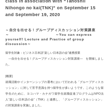
class in association with “Tanoshii
Nihongo no kai(TNK)” on September 15
and September 19, 2020
～自分を出せる！グループディスカッション対策講座
～ ～You can express
yourself! Lecture and Practice of group
discussion～
留学生対象：ビジネス日本語“楽しい日本語の会”連携授業
―自分を出せる！グループディスカッション対策講座― を開催しまし
た。
[概要]
就職活動やインターンシップの選考において行われる「グループディスカ
ッション」に対して苦手意識を持つ留学生が多いようです。このような留
学生のために、ヨコハマ・カナガワ留学生就職促進プログラムはNPO法
人“楽しい日本語の会”（TNK）と連携し、「グループディスカッション」
の対策講座を実施しました。