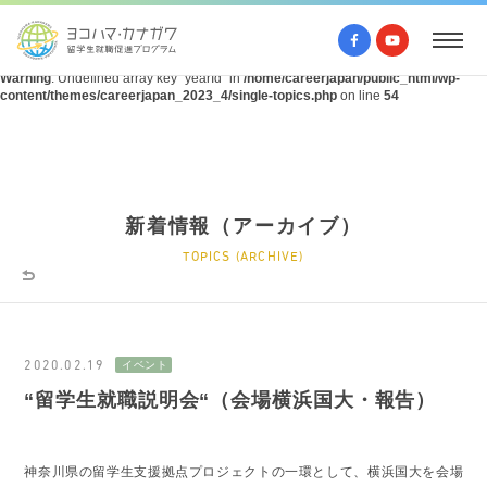
Warning
: Undefined array key "query" in
/home/careerjapan/public_html/wp-
content/themes/careerjapan_2023_4/single-topics.php
on line
53
Warning
: Undefined array key "yearId" in
/home/careerjapan/public_html/wp-
content/themes/careerjapan_2023_4/single-topics.php
on line
54
新着情報（アーカイブ）
TOPICS (ARCHIVE)
2020.02.19
“留学生就職説明会“（会場横浜国大・報告）
神奈川県の留学生支援拠点プロジェクトの一環として、横浜国大を会場