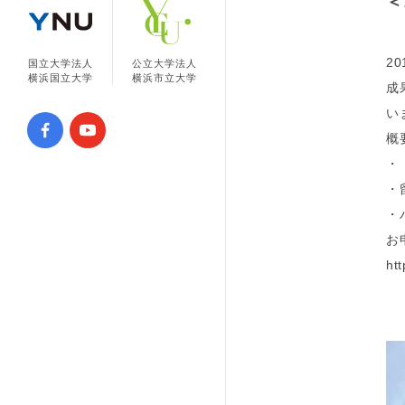
＜
2
国立大学法人
公立大学法人
横浜国立大学
横浜市立大学
成
い
概
・
・
・
お
ht