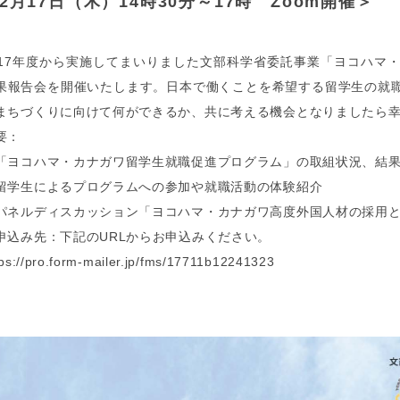
2月17日（木）14時30分～17時 Zoom開催＞
017年度から実施してまいりました文部科学省委託事業「ヨコハマ
果報告会を開催いたします。日本で働くことを希望する留学生の就
まちづくりに向けて何ができるか、共に考える機会となりましたら
要：
「ヨコハマ・カナガワ留学生就職促進プログラム」の取組状況、結
留学生によるプログラムへの参加や就職活動の体験紹介
パネルディスカッション「ヨコハマ・カナガワ高度外国人材の採用
申込み先：下記のURLからお申込みください。
tps://pro.form-mailer.jp/fms/17711b12241323