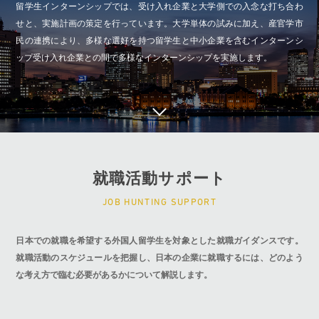
留学生インターンシップでは、受け入れ企業と大学側での入念な打ち合わ
せと、実施計画の策定を行っています。大学単体の試みに加え、産官学市
民の連携により、多様な選好を持つ留学生と中小企業を含むインターンシ
ップ受け入れ企業との間で多様なインターンシップを実施します。
就職活動サポート
JOB HUNTING SUPPORT
日本での就職を希望する外国人留学生を対象とした就職ガイダンスです。
就職活動のスケジュールを把握し、日本の企業に就職するには、どのよう
な考え方で臨む必要があるかについて解説します。