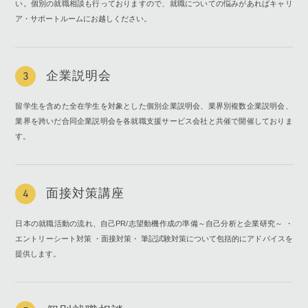
い。個別の就職相談も行っておりますので、就職についての悩みがあればキャリ
ア・サポートルームにお越しください。
企業説明会
3
留学生を含めた全在学生を対象とした個別企業説明会、業界別複数企業説明会、
業界を跨いだ合同企業説明会を各就職支援サービス会社と共催で開催しておりま
す。
面接対策講座
4
日本の就職活動の流れ、自己PR/志望動機作成の準備～自己分析と企業研究～ ・
エントリーシート対策 ・面接対策・ 筆記試験対策について包括的にアドバイスを
提供します。