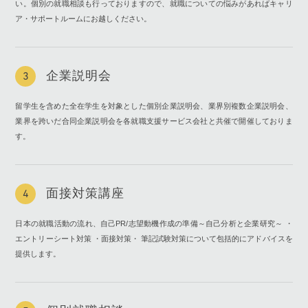
い。個別の就職相談も行っておりますので、就職についての悩みがあればキャリ
ア・サポートルームにお越しください。
企業説明会
3
留学生を含めた全在学生を対象とした個別企業説明会、業界別複数企業説明会、
業界を跨いだ合同企業説明会を各就職支援サービス会社と共催で開催しておりま
す。
面接対策講座
4
日本の就職活動の流れ、自己PR/志望動機作成の準備～自己分析と企業研究～ ・
エントリーシート対策 ・面接対策・ 筆記試験対策について包括的にアドバイスを
提供します。