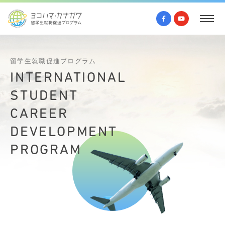
留学生就職促進プログラム
INTEAYLGWQCEY
STUDQRP
CAREIN
DEVETIQETJL
PROGDLY