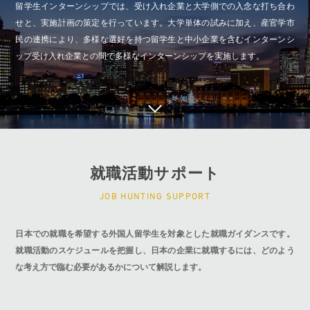
留学生インターンシップでは、受け入れ企業と大学側での入念な打ち合わ
せと、実施計画の策定を行っています。大学単体の試みに加え、産官学市
民の連携により、多様な選好を持つ留学生と中小企業を含むインターンシ
ップ受け入れ企業との間で多様なインターンシップを実施します。
就職活動サポート
JOB HUNTING SUPPORT
日本での就職を希望する外国人留学生を対象とした就職ガイダンスです。
就職活動のスケジュールを把握し、日本の企業に就職するには、どのよう
な考え方で臨む必要があるかについて解説します。