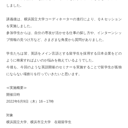
しました。
講義後は、横浜国立大学コーディネーターの進行により、ＱＡセッション
を実施しました。
参加学生からは、自分の専攻が活かせる仕事の探し方や、インターンシッ
プ情報の見つけ方など、さまざまな角度から質問がありました。
学生たちは皆、英語をメイン言語とする留学生を採用する日本企業をどの
ように検索すればよいのか悩みを抱えているようでした。
今後も、今回のような英語開催のセミナーを実施することで留学生が孤独
にならない場創りを行っていきたいと思います。
≪実施概要≫
開催日時
2022年6月9日（木）16～17時
対象
横浜国立大学、横浜市立大学 在籍留学生